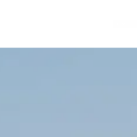
HOME
HO