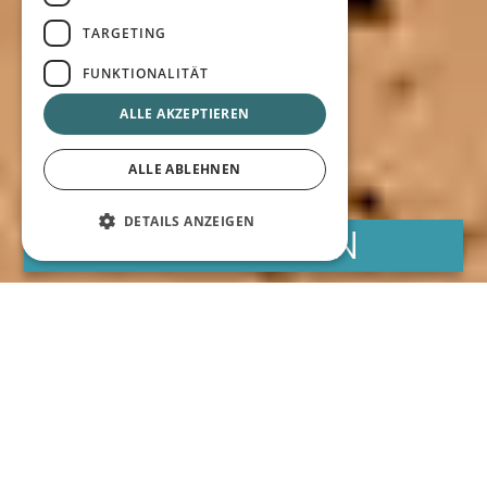
TARGETING
FUNKTIONALITÄT
ALLE AKZEPTIEREN
ALLE ABLEHNEN
DETAILS ANZEIGEN
RESERVIEREN
Bester Online-Preis garantiert