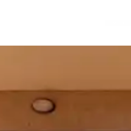
HOME
HÔT